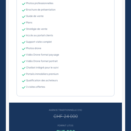
Photos professionnelles
Brochure de présentation
Guide de vente
Plans
Stratégie de vente
Accès au portail clients
Support visite complet
Photos drone
Vidéo Drone format paysage
Vidéo Drone format portrait
Chatbot intégré pour le suivi
Portails immobiliers premium
Qualification des acheteurs
3 visites offertes
AGENCE TRADITIONNELLE (3%)
CHF 24 000
FORFAIT LITOS