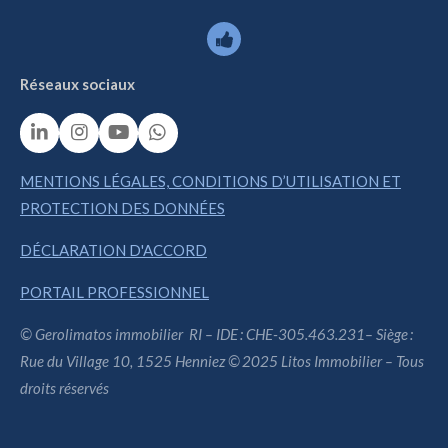
Réseaux sociaux
L
I
Y
W
i
n
o
h
n
s
u
a
MENTIONS LÉGALES, CONDITIONS D’UTILISATION ET
k
t
T
t
PROTECTION DES DONNÉES
e
a
u
s
d
g
b
A
I
r
e
p
DÉCLARATION D'ACCORD
n
a
p
m
PORTAIL PROFESSIONNEL
© Gerolimatos immobilier RI – IDE : CHE-305.463.231– Siège :
Rue du Village 10, 1525 Henniez © 2025 Litos Immobilier – Tous
droits réservés