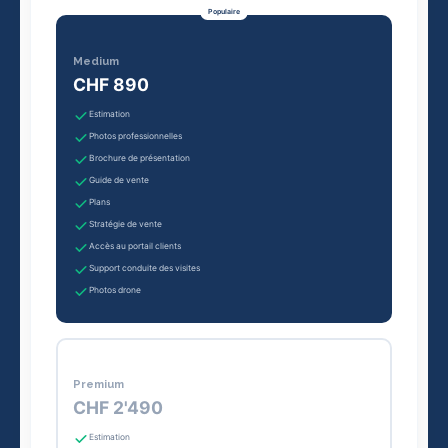
Populaire
Medium
CHF 890
Estimation
Photos professionnelles
Brochure de présentation
Guide de vente
Plans
Stratégie de vente
Accès au portail clients
Support conduite des visites
Photos drone
Premium
CHF 2'490
Estimation